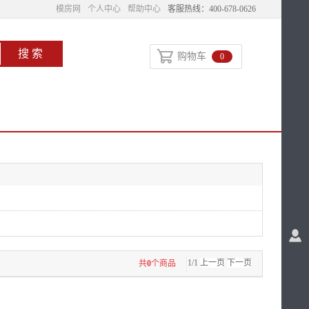
模房网
个人中心
帮助中心
客服热线：400-678-0626
购物车
0
1/1
上一页
下一页
共
0
个商品